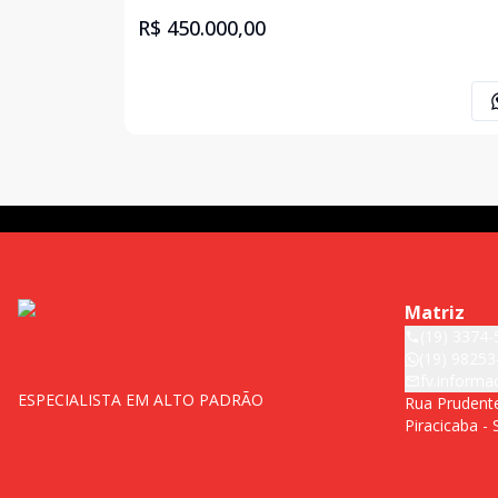
R$ 450.000,00
Matriz
(19) 3374-
(19) 98253
fv.inform
ESPECIALISTA EM ALTO PADRÃO
Rua Prudente
Piracicaba -