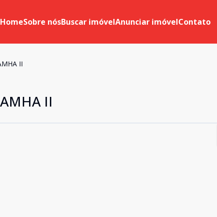
Home
Sobre nós
Buscar imóvel
Anunciar imóvel
Contato
MHA II
AMHA II