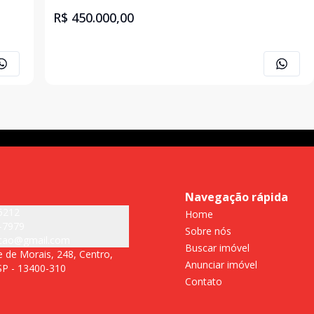
R$ 450.000,00
Navegação rápida
5212
Home
-7979
Sobre nós
acao@gmail.com
Buscar imóvel
 de Morais, 248, Centro,
Anunciar imóvel
 SP - 13400-310
Contato