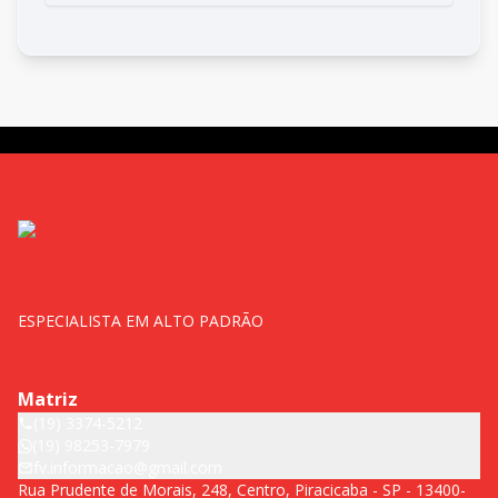
ESPECIALISTA EM ALTO PADRÃO
Matriz
(19) 3374-5212
(19) 98253-7979
fv.informacao@gmail.com
Rua Prudente de Morais, 248, Centro, Piracicaba - SP - 13400-